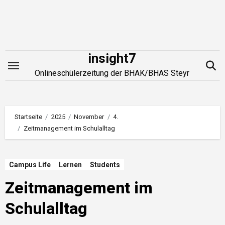
Zum
Inhalt
springen
insight7
Onlineschülerzeitung der BHAK/BHAS Steyr
Startseite
2025
November
4.
Zeitmanagement im Schulalltag
Campus Life
Lernen
Students
Zeitmanagement im
Schulalltag