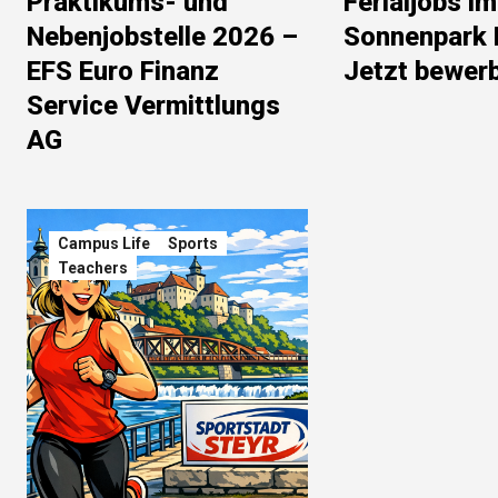
Praktikums- und
Ferialjobs im
Nebenjobstelle 2026 –
Sonnenpark 
EFS Euro Finanz
Jetzt bewer
Service Vermittlungs
AG
Campus Life
Sports
Teachers