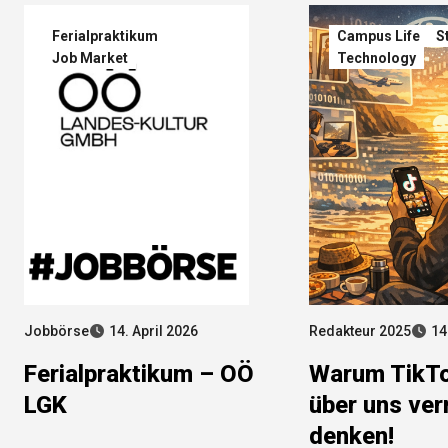
Ferialpraktikum
Campus Life
S
Job Market
Technology
Jobbörse
14. April 2026
Redakteur 2025
14
Ferialpraktikum – OÖ
Warum TikT
LGK
über uns verr
denken!