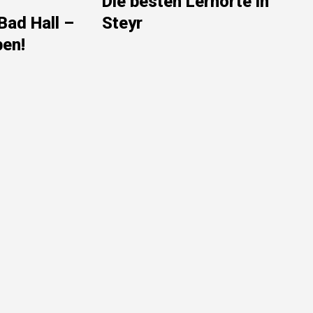
Die besten Lernorte in
Bad Hall –
Steyr
ben!